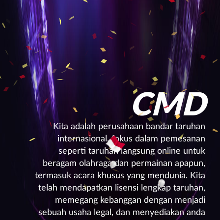
CMD
Kita adalah perusahaan bandar taruhan
internasional, fokus dalam pemesanan
seperti taruhan langsung online untuk
beragam olahraga dan permainan apapun,
termasuk acara khusus yang mendunia. Kita
telah mendapatkan lisensi lengkap taruhan,
memegang kebanggan dengan menjadi
sebuah usaha legal, dan menyediakan anda