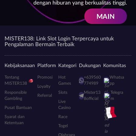
dengan hiburan yang berkualitas tinggi.
MAIN
MISTER138: Link Slot Login Terpercaya untuk
Pengalaman Bermain Terbaik
Kebijaksanaan
Platform
Kategori
Dukungan
Komunitas
Tentang
Promosi
Hot
+639560
Whatsa
MISTER138
Games
774989
pp
Loyalty
Responsible
Slots
Mister13
Telegra
Referral
Gambling
8official
m
Live
Pusat Bantuan
Casino
Syarat dan
Race
Ketentuan
Togel
Olahraga