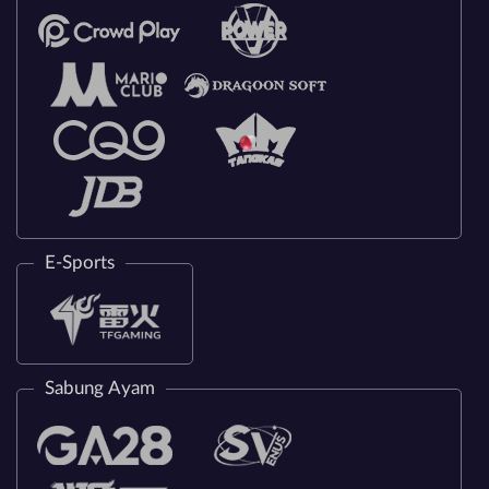
E-Sports
Sabung Ayam