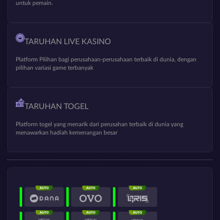
untuk pemain.
TARUHAN LIVE KASINO
Platform Pilihan bagi perusahaan-perusahaan terbaik di dunia, dengan
pilihan variasi game terbanyak
TARUHAN TOGEL
Platform togel yang menarik dari perusahan terbaik di dunia yang
menawarkan hadiah kemenangan besar