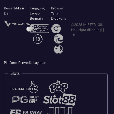
Bersertifikasi
Tanggung
Browser
Dari
Jawab
Yang
Bermain
Didukung
©2026 MISTER138.
Hak cipta dilindungi |
18+
Platform Penyedia Layanan
Slots