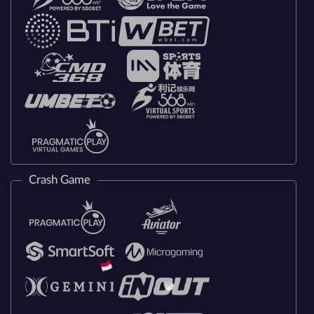
Crash Game