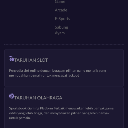
Game
Arcade
E-Sports
Sabung
Ayam
TARUHAN SLOT
Penyedia slot online dengan beragam pilihan game menarik yang
memudahkan pemain untuk mencapai jackpot
TARUHAN OLAHRAGA
Sportsbook Gaming Platform Terbaik menawarkan lebih banyak game,
odds yang lebih tinggi, dan menyediakan pilihan yang lebih banyak
untuk pemain.