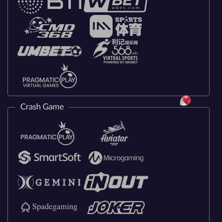
Crash Game