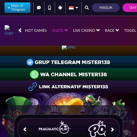
Main di
MASUK
DAF
Telegram
HOT GAMES
SLOTS
LIVE CASINO
RACE
TOGE
IDR
12,688,991,