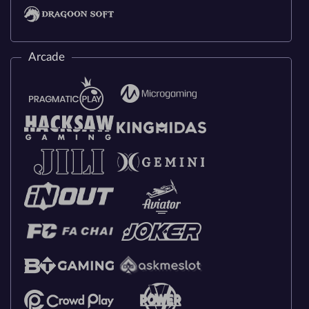
Arcade