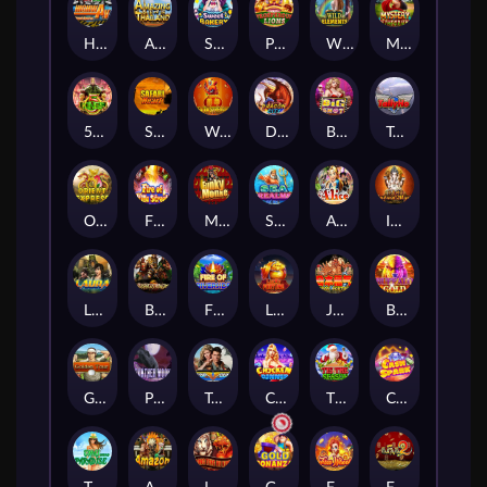
Highway King
Amazing Thailand
Sweetbakery
Prosperous Lions
Wild Elements
Mystery Of The Orient
5 Kings
SAFARI Heat
Wealth
Dragon City
Big Shot
Tally Ho
Orient
Fire of Villa Street
Monkey Slots
Sea Realms
Alice
India
Laura
Brothers Kingdom
Fire of Riverside
Lucky Fortune
JAPAN
Buffalo Gold
Golden Tour
Panther Moon
Top Gun
Chjcken Djnner
TIS The Season
Cash Spark