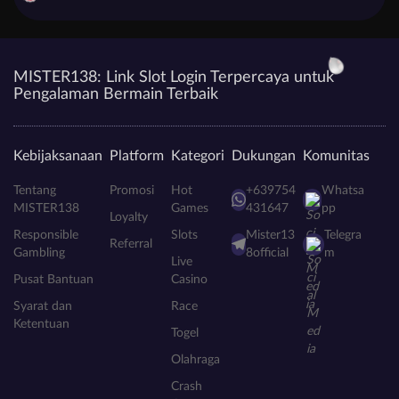
MISTER138: Link Slot Login Terpercaya untuk
Pengalaman Bermain Terbaik
Kebijaksanaan
Platform
Kategori
Dukungan
Komunitas
Tentang
Promosi
Hot
+639754
Whatsa
MISTER138
Games
431647
pp
Loyalty
Responsible
Slots
Mister13
Telegra
Referral
Gambling
8official
m
Live
Pusat Bantuan
Casino
Syarat dan
Race
Ketentuan
Togel
Olahraga
Crash