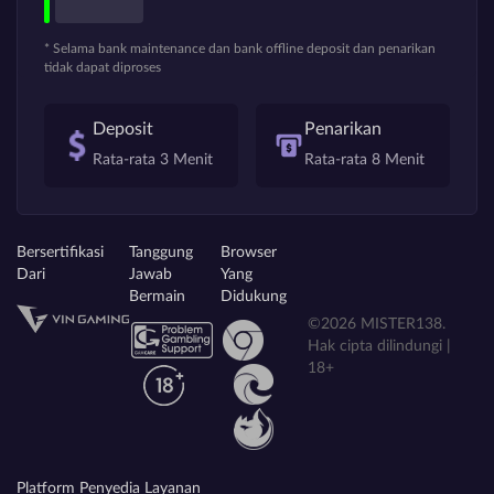
* Selama bank maintenance dan bank offline deposit dan penarikan
tidak dapat diproses
Deposit
Penarikan
Rata-rata 3 Menit
Rata-rata 8 Menit
Bersertifikasi
Tanggung
Browser
Dari
Jawab
Yang
Bermain
Didukung
©2026 MISTER138.
Hak cipta dilindungi |
18+
Platform Penyedia Layanan