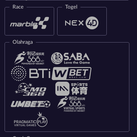
Race
Togel
Olahraga