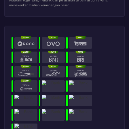
Platform togel yang menarik dari perusahan terbaik di dunia yang
menawarkan hadiah kemenangan besar