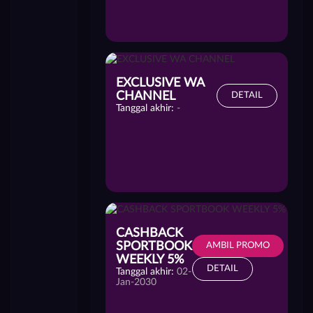
EXCLUSIVE WA
CHANNEL
DETAIL
Tanggal akhir:
-
CASHBACK
SPORTBOOK
AMBIL PROMO
WEEKLY 5%
DETAIL
Tanggal akhir:
02-
Jan-2030