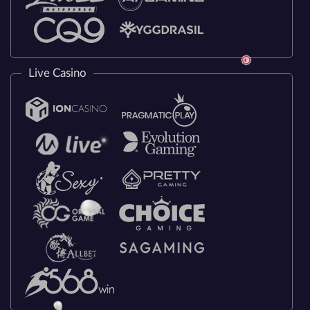
Live Casino