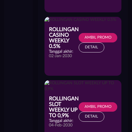
ROLLINGAN
CASINO
AMBIL PROMO
WEEKLY
0.5%
DETAIL
Tanggal akhir:
02-Jan-2030
ROLLINGAN
SLOT
AMBIL PROMO
WEEKLY UP
TO 0,9%
DETAIL
Tanggal akhir:
04-Feb-2030