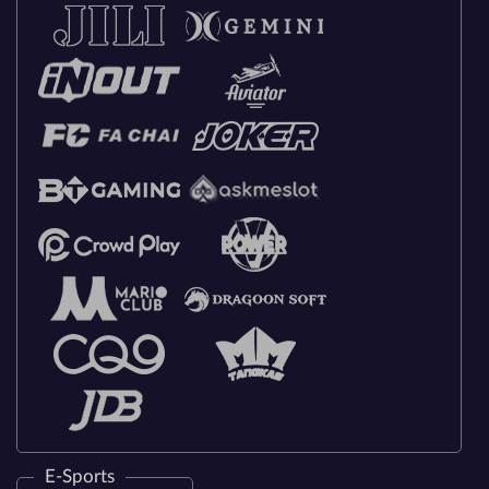
E-Sports