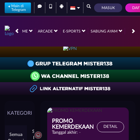
Main di
MASUK
DAF
Telegram
PROM
CRASH GAME
ARCADE
E-SPORTS
SABUNG AYAM
KATEGORI
PROMO
KEMERDEKAAN
DETAIL
Semua
Tanggal akhir:
-
Semua
Event