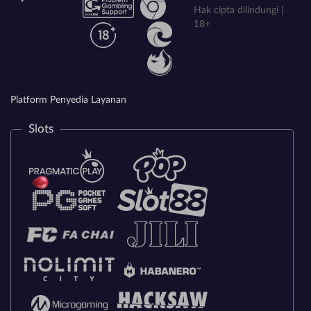
Hak cipta dilindungi |
18+
Platform Penyedia Layanan
Slots