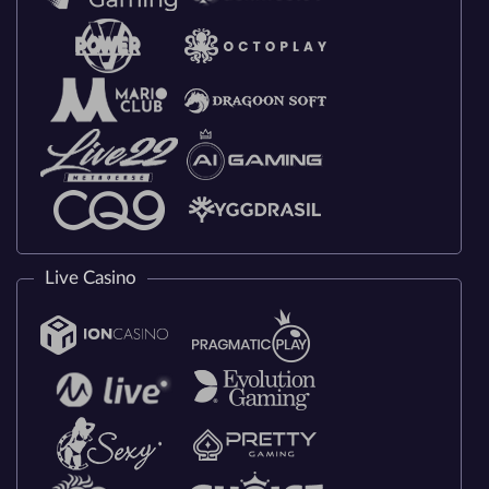
Live Casino