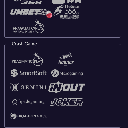
Crash Game