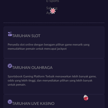
E-Sports
Sabung
Ayam
TARUHAN SLOT
Penyedia slot online dengan beragam pilihan game menarik yang
memudahkan pemain untuk mencapai jackpot
TARUHAN OLAHRAGA
Sportsbook Gaming Platform Terbaik menawarkan lebih banyak game,
odds yang lebih tinggi, dan menyediakan pilihan yang lebih banyak
untuk pemain.
TARUHAN LIVE KASINO