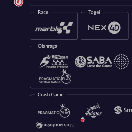
Race
Togel
Olahraga
Crash Game