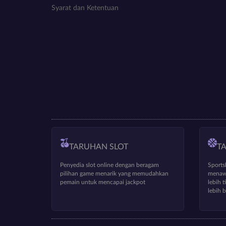
Syarat dan Ketentuan
TARUHAN SLOT
T
Penyedia slot online dengan beragam
Sports
pilihan game menarik yang memudahkan
menawa
pemain untuk mencapai jackpot
lebih 
lebih 