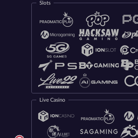
Slots
Live Casino