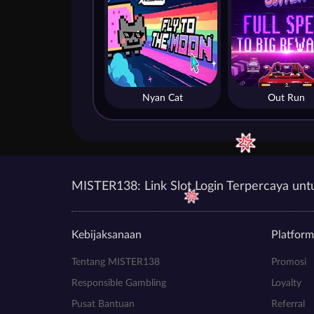
Nyan Cat
Out Run
MISTER138: Link Slot Login Terpercaya un
Kebijaksanaan
Platfor
Tentang MISTER138
Promosi
Responsible Gambling
Loyalty
Pusat Bantuan
Referral