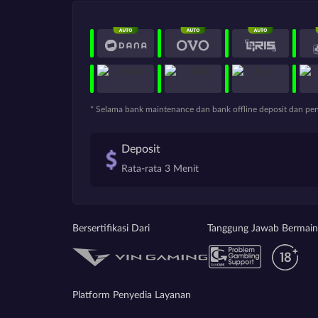
* Selama bank maintenance dan bank offline deposit dan pen
Deposit
Rata-rata 3 Menit
Bersertifikasi Dari
Tanggung Jawab Bermain
Platform Penyedia Layanan