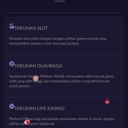
Ayam
TARUHAN SLOT
Penyedia slot online dengan beragam pilihan game menarik yang
memudahkan pemain untuk mencapai jackpot
TARUHAN OLAHRAGA
Sportsbook Gaming Platform Terbaik menawarkan lebih banyak game,
odds yang lebih tinggi, dan menyediakan pilihan yang lebih banyak
untuk pemain.
TARUHAN LIVE KASINO
Platform Pilihan bagi perusahaan-perusahaan terbaik di dunia, dengan
pilihan variasi game terbanyak