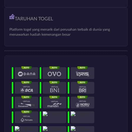
TARUHAN TOGEL
Platform togel yang menarik dari perusahan terbaik di dunia yang
menawarkan hadiah kemenangan besar