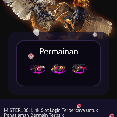
Permainan
i
i
i
MISTER138: Link Slot Login Terpercaya untuk
Pengalaman Bermain Terbaik