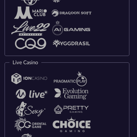
Live Casino