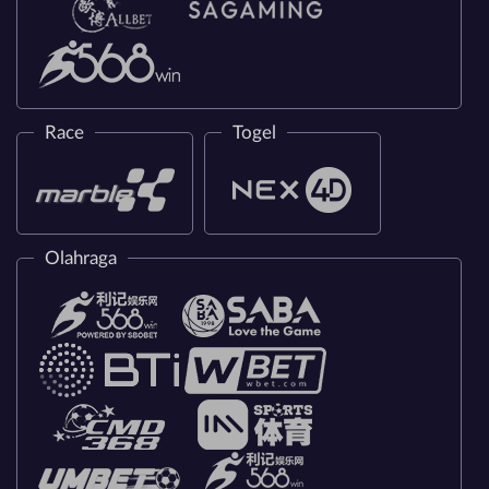
Race
Togel
Olahraga