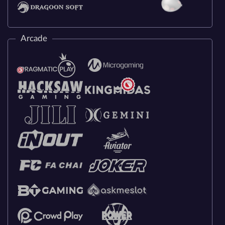
Arcade