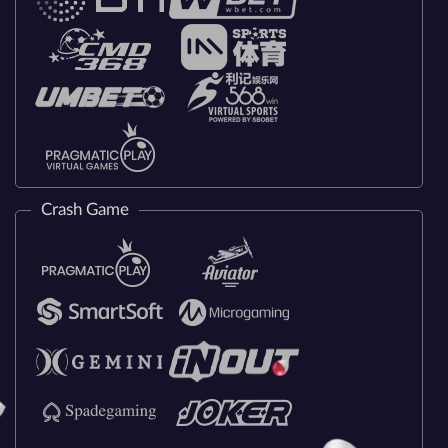
Crash Game