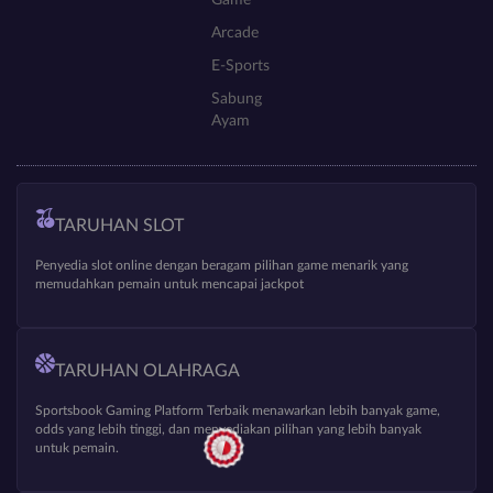
Game
Arcade
E-Sports
Sabung
Ayam
TARUHAN SLOT
Penyedia slot online dengan beragam pilihan game menarik yang
memudahkan pemain untuk mencapai jackpot
TARUHAN OLAHRAGA
Sportsbook Gaming Platform Terbaik menawarkan lebih banyak game,
odds yang lebih tinggi, dan menyediakan pilihan yang lebih banyak
untuk pemain.