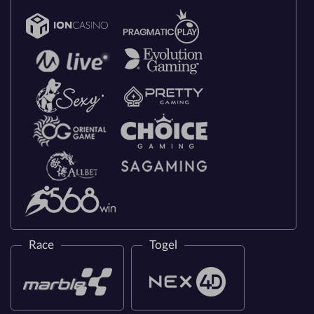
Race
Togel