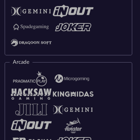
Arcade