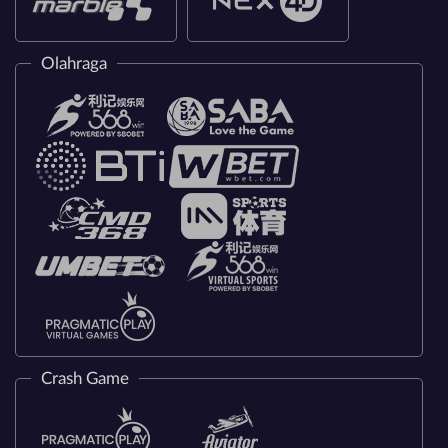
Olahraga
Crash Game