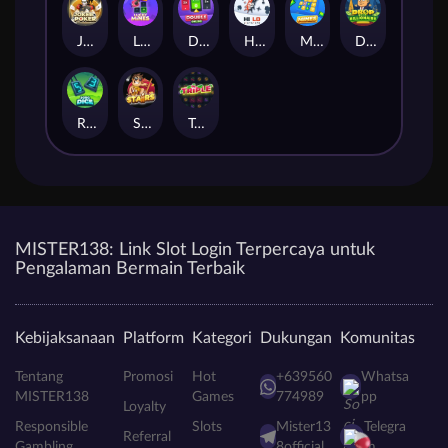
Joker Poker
Lucky mines
Double Online
Hilo Joker
Mines
Drop The Billionaire
Robo dice
Stairs
Triple
MISTER138: Link Slot Login Terpercaya untuk
Pengalaman Bermain Terbaik
Kebijaksanaan
Platform
Kategori
Dukungan
Komunitas
Tentang
Promosi
Hot
+639560
Whatsa
MISTER138
Games
774989
pp
Loyalty
Responsible
Slots
Mister13
Telegra
Referral
Gambling
8official
m