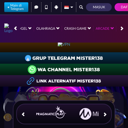
Main di
MASUK
DAF
Telegram
RACE
TOGEL
OLAHRAGA
CRASH GAME
ARCADE
E-SP