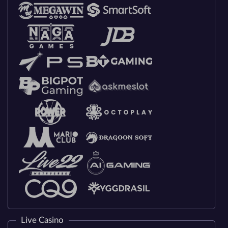
Live Casino