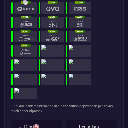
* Selama bank maintenance dan bank offline deposit dan penarikan
tidak dapat diproses
Deposit
Penarikan