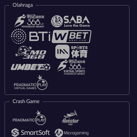
Olahraga
Crash Game