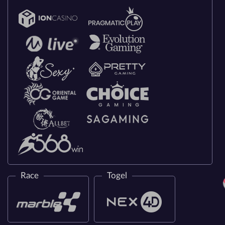
Race
Togel