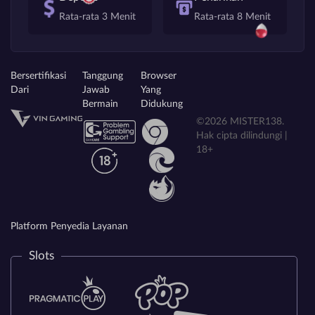
Rata-rata 3 Menit
Rata-rata 8 Menit
Bersertifikasi
Tanggung
Browser
Dari
Jawab
Yang
Bermain
Didukung
©2026 MISTER138.
Hak cipta dilindungi |
18+
Platform Penyedia Layanan
Slots