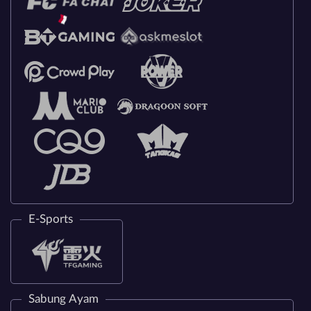
E-Sports
Sabung Ayam