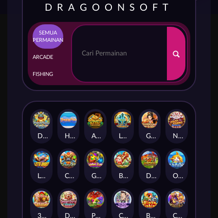
DRAGOONSOFT
SEMUA
PERMAINAN
ARCADE
FISHING
Dragon Palace Fishing
Happy Fish
Aztec Treasure
Let's Enhance
Goddess or Crash
Ninja Fishing
Let's Shoot
Crazy Orb
Golden Zuma
Big Hammer
Dino Hunter
Ocean Lord
3 Gods Fishing
Dessert Party
Plants vs. Dinos
Crazy Bartender
Bingo Fishing
Conqueror's Treasure